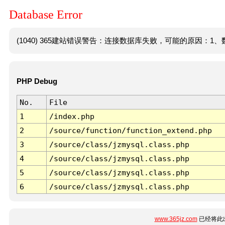
Database Error
(1040) 365建站错误警告：连接数据库失败，可能的原因：1、数
PHP Debug
No.
File
1
/index.php
2
/source/function/function_extend.php
3
/source/class/jzmysql.class.php
4
/source/class/jzmysql.class.php
5
/source/class/jzmysql.class.php
6
/source/class/jzmysql.class.php
www.365jz.com
已经将此