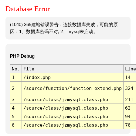
Database Error
(1040) 365建站错误警告：连接数据库失败，可能的原
因：1、数据库密码不对; 2、mysql未启动。
PHP Debug
No.
File
Line
1
/index.php
14
2
/source/function/function_extend.php
324
3
/source/class/jzmysql.class.php
211
4
/source/class/jzmysql.class.php
62
5
/source/class/jzmysql.class.php
94
6
/source/class/jzmysql.class.php
76