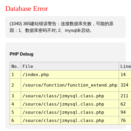
Database Error
(1040) 365建站错误警告：连接数据库失败，可能的原
因：1、数据库密码不对; 2、mysql未启动。
PHP Debug
No.
File
Line
1
/index.php
14
2
/source/function/function_extend.php
324
3
/source/class/jzmysql.class.php
211
4
/source/class/jzmysql.class.php
62
5
/source/class/jzmysql.class.php
94
6
/source/class/jzmysql.class.php
76