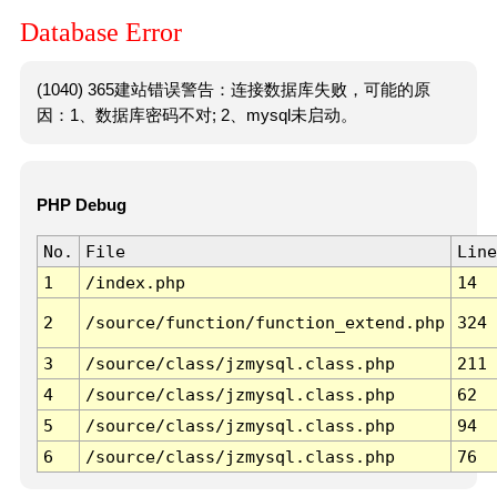
Database Error
(1040) 365建站错误警告：连接数据库失败，可能的原
因：1、数据库密码不对; 2、mysql未启动。
PHP Debug
No.
File
Line
1
/index.php
14
2
/source/function/function_extend.php
324
3
/source/class/jzmysql.class.php
211
4
/source/class/jzmysql.class.php
62
5
/source/class/jzmysql.class.php
94
6
/source/class/jzmysql.class.php
76