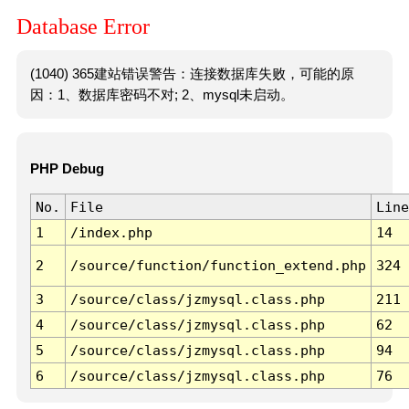
Database Error
(1040) 365建站错误警告：连接数据库失败，可能的原
因：1、数据库密码不对; 2、mysql未启动。
PHP Debug
No.
File
Line
1
/index.php
14
2
/source/function/function_extend.php
324
3
/source/class/jzmysql.class.php
211
4
/source/class/jzmysql.class.php
62
5
/source/class/jzmysql.class.php
94
6
/source/class/jzmysql.class.php
76