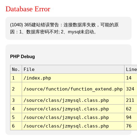
Database Error
(1040) 365建站错误警告：连接数据库失败，可能的原
因：1、数据库密码不对; 2、mysql未启动。
PHP Debug
No.
File
Line
1
/index.php
14
2
/source/function/function_extend.php
324
3
/source/class/jzmysql.class.php
211
4
/source/class/jzmysql.class.php
62
5
/source/class/jzmysql.class.php
94
6
/source/class/jzmysql.class.php
76