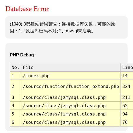
Database Error
(1040) 365建站错误警告：连接数据库失败，可能的原
因：1、数据库密码不对; 2、mysql未启动。
PHP Debug
No.
File
Line
1
/index.php
14
2
/source/function/function_extend.php
324
3
/source/class/jzmysql.class.php
211
4
/source/class/jzmysql.class.php
62
5
/source/class/jzmysql.class.php
94
6
/source/class/jzmysql.class.php
76