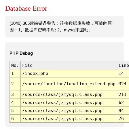
Database Error
(1040) 365建站错误警告：连接数据库失败，可能的原
因：1、数据库密码不对; 2、mysql未启动。
PHP Debug
No.
File
Line
1
/index.php
14
2
/source/function/function_extend.php
324
3
/source/class/jzmysql.class.php
211
4
/source/class/jzmysql.class.php
62
5
/source/class/jzmysql.class.php
94
6
/source/class/jzmysql.class.php
76